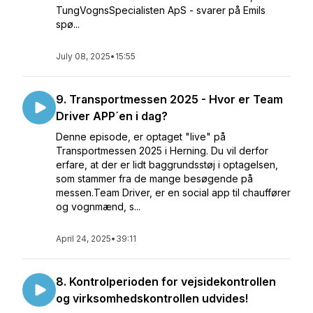
TungVognsSpecialisten ApS - svarer på Emils
spø...
July 08, 2025
•
15:55
9. Transportmessen 2025 - Hvor er Team
Driver APP´en i dag?
Denne episode, er optaget "live" på
Transportmessen 2025 i Herning. Du vil derfor
erfare, at der er lidt baggrundsstøj i optagelsen,
som stammer fra de mange besøgende på
messen.Team Driver, er en social app til chauffører
og vognmænd, s...
April 24, 2025
•
39:11
8. Kontrolperioden for vejsidekontrollen
og virksomhedskontrollen udvides!