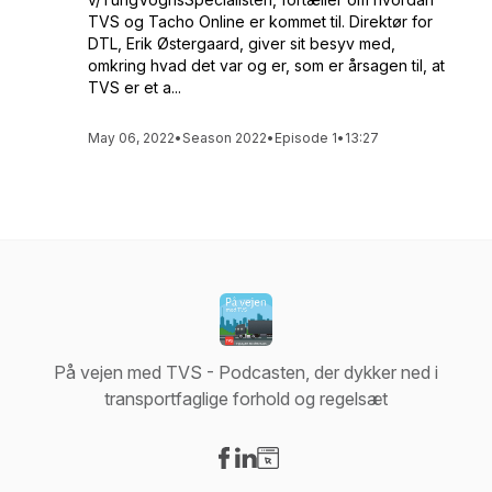
TVS og Tacho Online er kommet til. Direktør for
DTL, Erik Østergaard, giver sit besyv med,
omkring hvad det var og er, som er årsagen til, at
TVS er et a...
May 06, 2022
•
Season 2022
•
Episode 1
•
13:27
På vejen med TVS - Podcasten, der dykker ned i
transportfaglige forhold og regelsæt
Visit our Facebook page
Visit our LinkedIn page
Visit our Website page